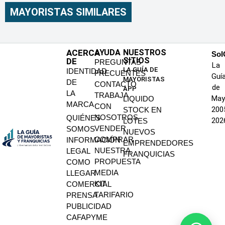
MAYORISTAS SIMILARES
ACERCA
AYUDA
NUESTROS
SoI
SITIOS
DE
PREGUNTAS
La
LA GUÍA DE
IDENTIDAD
FRECUENTES
Guí
MAYORISTAS
DE
CONTACTO
de
APP
LA
TRABAJA
May
LIQUIDO
MARCA
CON
200
STOCK EN
NOSOTROS
QUIÉNES
202
LOTES
VENDER
SOMOS
NUEVOS
COMPRAR
INFORMACIÓN
EMPRENDEDORES
NUESTRA
LEGAL
FRANQUICIAS
PROPUESTA
COMO
MEDIA
LLEGAR
KIT
COMERCIAL
TARIFARIO
PRENSA
PUBLICIDAD
CAFAPYME