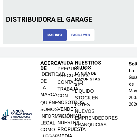
DISTRIBUIDORA EL GARAGE
MAS INFO
PAGINA WEB
ACERCA
AYUDA
NUESTROS
SoI
SITIOS
DE
PREGUNTAS
La
LA GUÍA DE
IDENTIDAD
FRECUENTES
Guí
MAYORISTAS
DE
CONTACTO
de
APP
LA
TRABAJA
May
LIQUIDO
MARCA
CON
200
STOCK EN
NOSOTROS
QUIÉNES
202
LOTES
VENDER
SOMOS
NUEVOS
COMPRAR
INFORMACIÓN
EMPRENDEDORES
NUESTRA
LEGAL
FRANQUICIAS
PROPUESTA
COMO
MEDIA
LLEGAR