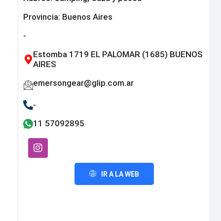
Provincia:
Buenos Aires
-
Estomba 1719 EL PALOMAR (1685) BUENOS
AIRES
emersongear@glip.com.ar
-
11 57092895
IR A LA WEB