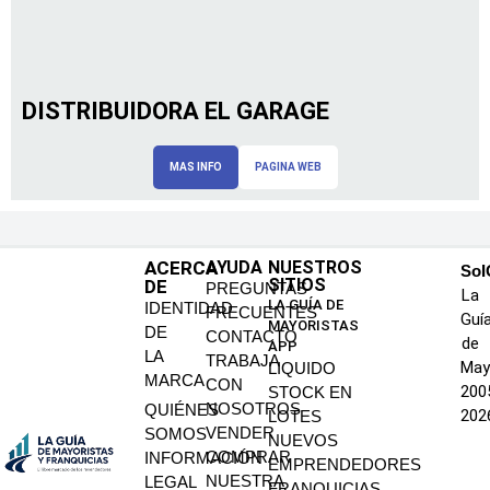
DISTRIBUIDORA EL GARAGE
MAS INFO
PAGINA WEB
ACERCA
AYUDA
NUESTROS
SoI
SITIOS
DE
PREGUNTAS
La
LA GUÍA DE
IDENTIDAD
FRECUENTES
Guí
MAYORISTAS
DE
CONTACTO
de
APP
LA
TRABAJA
May
LIQUIDO
MARCA
CON
200
STOCK EN
NOSOTROS
QUIÉNES
202
LOTES
VENDER
SOMOS
NUEVOS
COMPRAR
INFORMACIÓN
EMPRENDEDORES
NUESTRA
LEGAL
FRANQUICIAS