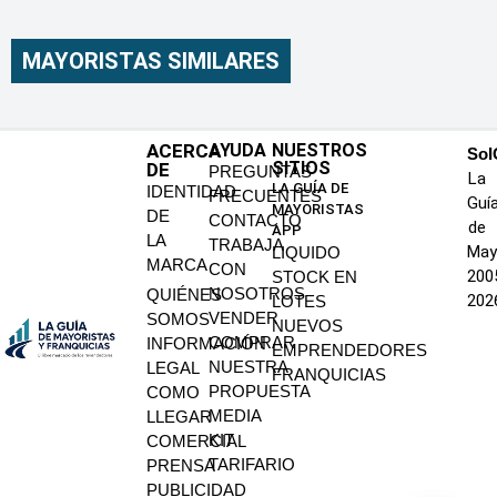
MAYORISTAS SIMILARES
ACERCA
AYUDA
NUESTROS
SoI
SITIOS
DE
PREGUNTAS
La
LA GUÍA DE
IDENTIDAD
FRECUENTES
Guí
MAYORISTAS
DE
CONTACTO
de
APP
LA
TRABAJA
May
LIQUIDO
MARCA
CON
200
STOCK EN
NOSOTROS
QUIÉNES
202
LOTES
VENDER
SOMOS
NUEVOS
COMPRAR
INFORMACIÓN
EMPRENDEDORES
NUESTRA
LEGAL
FRANQUICIAS
PROPUESTA
COMO
MEDIA
LLEGAR
KIT
COMERCIAL
TARIFARIO
PRENSA
PUBLICIDAD