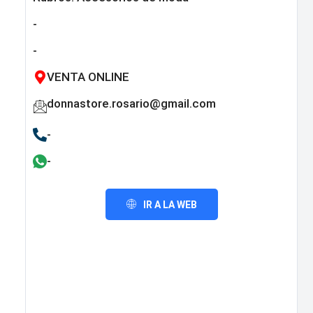
-
-
VENTA ONLINE
donnastore.rosario@gmail.com
-
-
IR A LA WEB