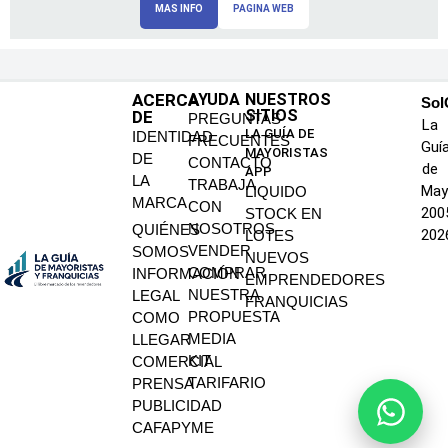
MAS INFO
PAGINA WEB
ACERCA
AYUDA
NUESTROS
SoI
SITIOS
DE
PREGUNTAS
La
LA GUÍA DE
IDENTIDAD
FRECUENTES
Guí
MAYORISTAS
DE
CONTACTO
de
APP
LA
TRABAJA
May
LIQUIDO
MARCA
CON
200
STOCK EN
NOSOTROS
QUIÉNES
202
LOTES
VENDER
SOMOS
NUEVOS
COMPRAR
INFORMACIÓN
EMPRENDEDORES
NUESTRA
LEGAL
FRANQUICIAS
PROPUESTA
COMO
MEDIA
LLEGAR
KIT
COMERCIAL
TARIFARIO
PRENSA
PUBLICIDAD
CAFAPYME