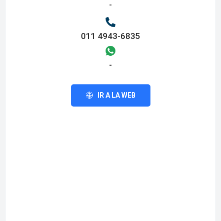
-
011 4943-6835
-
IR A LA WEB