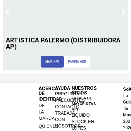
ARTISTICA PALERMO (DISTRIBUIDORA
AP)
MAS INFO
PAGINA WEB
ACERCA
AYUDA
NUESTROS
SoI
SITIOS
DE
PREGUNTAS
La
LA GUÍA DE
IDENTIDAD
FRECUENTES
Guí
MAYORISTAS
DE
CONTACTO
de
APP
LA
TRABAJA
May
LIQUIDO
MARCA
CON
200
STOCK EN
NOSOTROS
QUIÉNES
202
LOTES