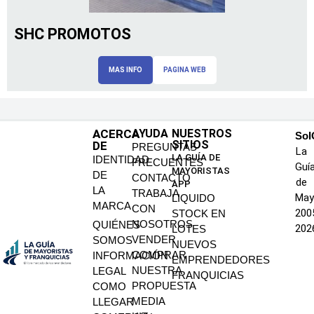
SHC PROMOTOS
MAS INFO
PAGINA WEB
ACERCA
AYUDA
NUESTROS
SoI
SITIOS
DE
PREGUNTAS
La
LA GUÍA DE
IDENTIDAD
FRECUENTES
Guí
MAYORISTAS
DE
CONTACTO
de
APP
LA
TRABAJA
May
LIQUIDO
MARCA
CON
200
STOCK EN
NOSOTROS
QUIÉNES
202
LOTES
VENDER
SOMOS
NUEVOS
COMPRAR
INFORMACIÓN
EMPRENDEDORES
NUESTRA
LEGAL
FRANQUICIAS
PROPUESTA
COMO
MEDIA
LLEGAR