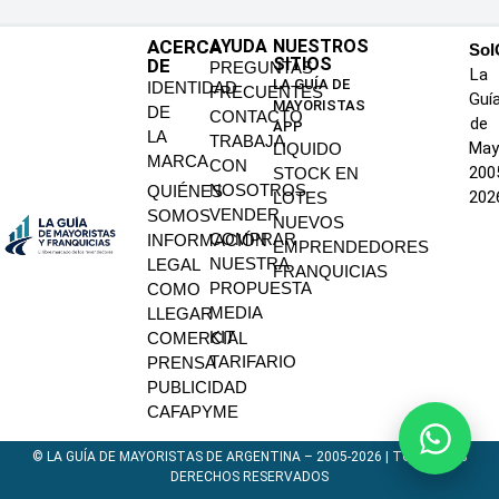
ACERCA
AYUDA
NUESTROS
SoI
SITIOS
DE
PREGUNTAS
La
LA GUÍA DE
IDENTIDAD
FRECUENTES
Guí
MAYORISTAS
DE
CONTACTO
de
APP
LA
TRABAJA
May
LIQUIDO
MARCA
CON
200
STOCK EN
NOSOTROS
QUIÉNES
202
LOTES
VENDER
SOMOS
NUEVOS
COMPRAR
INFORMACIÓN
EMPRENDEDORES
NUESTRA
LEGAL
FRANQUICIAS
PROPUESTA
COMO
MEDIA
LLEGAR
KIT
COMERCIAL
TARIFARIO
PRENSA
PUBLICIDAD
CAFAPYME
© LA GUÍA DE MAYORISTAS DE ARGENTINA – 2005-2026 | TODOS LOS
DERECHOS RESERVADOS