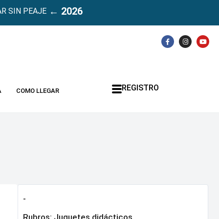
← 2026
R SIN PEAJE
REGISTRO
A
COMO LLEGAR
-
Rubros:
Juguetes didácticos