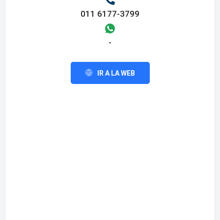
011 6177-3799
-
IR A LA WEB