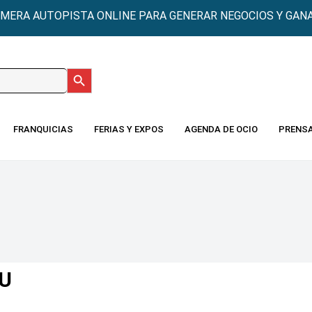
IMERA AUTOPISTA ONLINE PARA GENERAR NEGOCIOS Y GANA
Botón de búsqueda
:
FRANQUICIAS
FERIAS Y EXPOS
AGENDA DE OCIO
PRENS
U