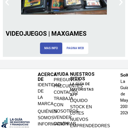
VIDEOJUEGOS | MAXGAMES
MAS INFO
PAGINA WEB
ACERCA
AYUDA
NUESTROS
SoI
SITIOS
DE
PREGUNTAS
La
LA GUÍA DE
IDENTIDAD
FRECUENTES
Guí
MAYORISTAS
DE
CONTACTO
de
APP
LA
TRABAJA
May
LIQUIDO
MARCA
CON
200
STOCK EN
NOSOTROS
QUIÉNES
202
LOTES
VENDER
SOMOS
NUEVOS
COMPRAR
INFORMACIÓN
EMPRENDEDORES