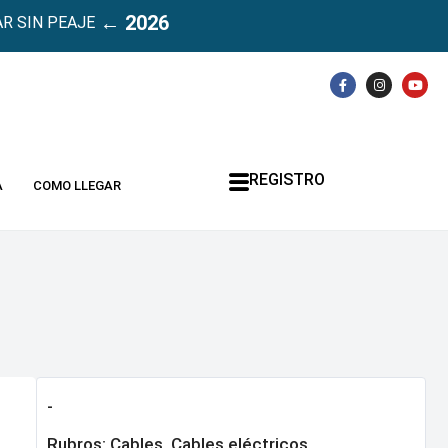
← 2026
R SIN PEAJE
REGISTRO
A
COMO LLEGAR
-
Rubros:
Cables
,
Cables eléctricos