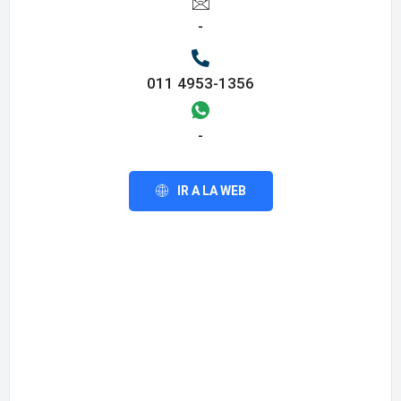
-
011 4953-1356
-
IR A LA WEB