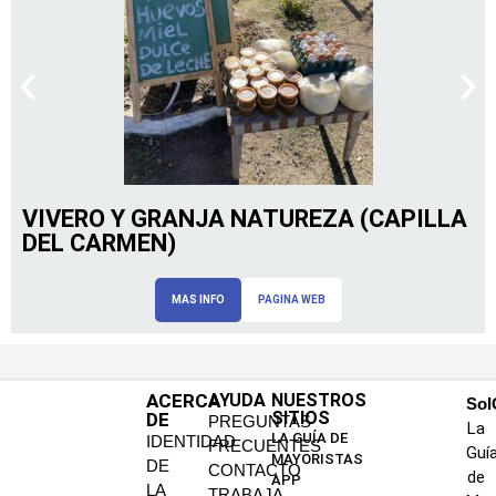
VIVERO Y GRANJA NATUREZA (CAPILLA
DEL CARMEN)
MAS INFO
PAGINA WEB
ACERCA
AYUDA
NUESTROS
SoI
SITIOS
DE
PREGUNTAS
La
LA GUÍA DE
IDENTIDAD
FRECUENTES
Guí
MAYORISTAS
DE
CONTACTO
de
APP
LA
TRABAJA