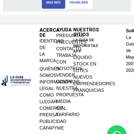
MAS INFO
PAGINA WEB
ACERCA
AYUDA
NUESTROS
SoI
SITIOS
DE
PREGUNTAS
La
LA GUÍA DE
IDENTIDAD
FRECUENTES
Guí
MAYORISTAS
DE
CONTACTO
de
APP
LA
TRABAJA
May
LIQUIDO
MARCA
CON
200
STOCK EN
NOSOTROS
QUIÉNES
202
LOTES
VENDER
SOMOS
NUEVOS
COMPRAR
INFORMACIÓN
EMPRENDEDORES
NUESTRA
LEGAL
FRANQUICIAS
PROPUESTA
COMO
MEDIA
LLEGAR
KIT
COMERCIAL
TARIFARIO
PRENSA
PUBLICIDAD
CAFAPYME