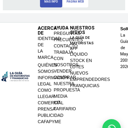
MAS INFO
PAGINA WEB
ACERCA
AYUDA
NUESTROS
SoI
SITIOS
DE
PREGUNTAS
La
LA GUÍA DE
IDENTIDAD
FRECUENTES
Guí
MAYORISTAS
DE
CONTACTO
de
APP
LA
TRABAJA
May
LIQUIDO
MARCA
CON
200
STOCK EN
NOSOTROS
QUIÉNES
202
LOTES
VENDER
SOMOS
NUEVOS
COMPRAR
INFORMACIÓN
EMPRENDEDORES
NUESTRA
LEGAL
FRANQUICIAS
PROPUESTA
COMO
MEDIA
LLEGAR
KIT
COMERCIAL
TARIFARIO
PRENSA
PUBLICIDAD
CAFAPYME