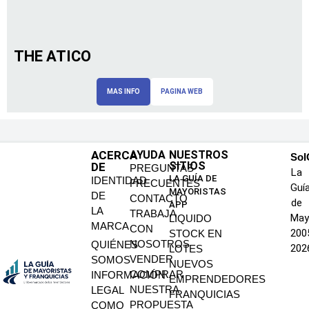
THE ATICO
MAS INFO
PAGINA WEB
ACERCA
AYUDA
NUESTROS
SoI
SITIOS
DE
PREGUNTAS
La
LA GUÍA DE
IDENTIDAD
FRECUENTES
Guí
MAYORISTAS
DE
CONTACTO
de
APP
LA
TRABAJA
May
LIQUIDO
MARCA
CON
200
STOCK EN
NOSOTROS
QUIÉNES
202
LOTES
VENDER
SOMOS
NUEVOS
COMPRAR
INFORMACIÓN
EMPRENDEDORES
NUESTRA
LEGAL
FRANQUICIAS
PROPUESTA
COMO