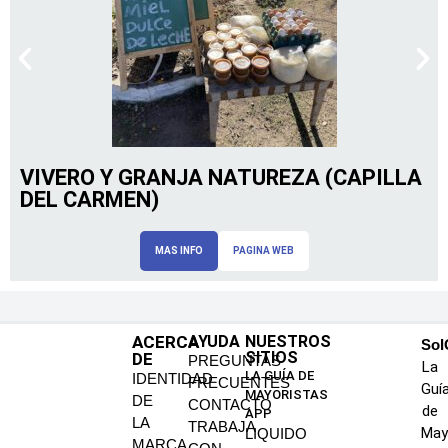
VIVERO Y GRANJA NATUREZA (CAPILLA
DEL CARMEN)
MAS INFO
PAGINA WEB
ACERCA
AYUDA
NUESTROS
SoI
SITIOS
DE
PREGUNTAS
La
LA GUÍA DE
IDENTIDAD
FRECUENTES
Guí
MAYORISTAS
DE
CONTACTO
de
APP
LA
TRABAJA
May
LIQUIDO
MARCA