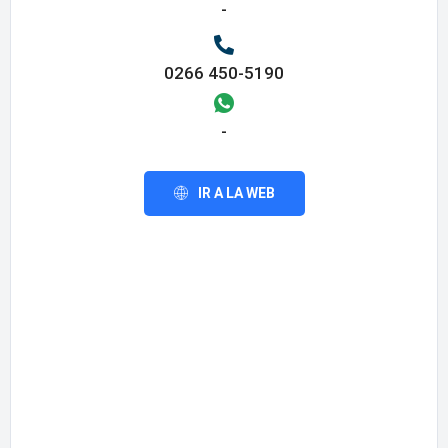
-
0266 450-5190
-
IR A LA WEB