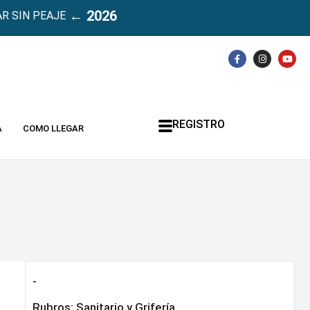
← 2026
R SIN PEAJE
REGISTRO
A
COMO LLEGAR
-
Rubros:
Sanitario y Grifería