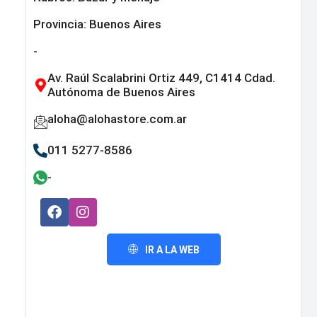
Provincia:
Buenos Aires
-
Av. Raúl Scalabrini Ortiz 449, C1414 Cdad.
Autónoma de Buenos Aires
aloha@alohastore.com.ar
011 5277-8586
-
IR A LA WEB