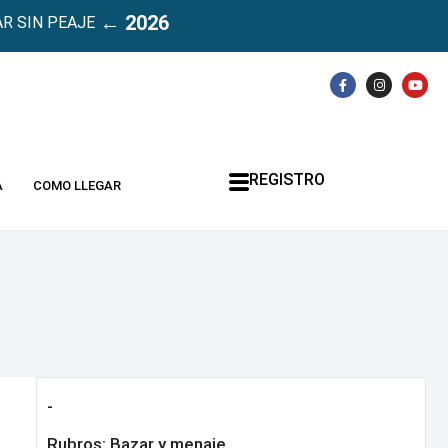
← 2026
R SIN PEAJE
REGISTRO
A
COMO LLEGAR
-
Rubros:
Bazar y menaje