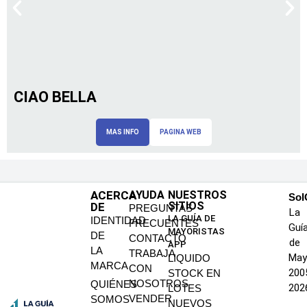
CIAO BELLA
MAS INFO
PAGINA WEB
ACERCA
AYUDA
NUESTROS
SoI
SITIOS
DE
PREGUNTAS
La
LA GUÍA DE
IDENTIDAD
FRECUENTES
Guí
MAYORISTAS
DE
CONTACTO
de
APP
LA
TRABAJA
May
LIQUIDO
MARCA
CON
200
STOCK EN
NOSOTROS
QUIÉNES
202
LOTES
VENDER
SOMOS
NUEVOS