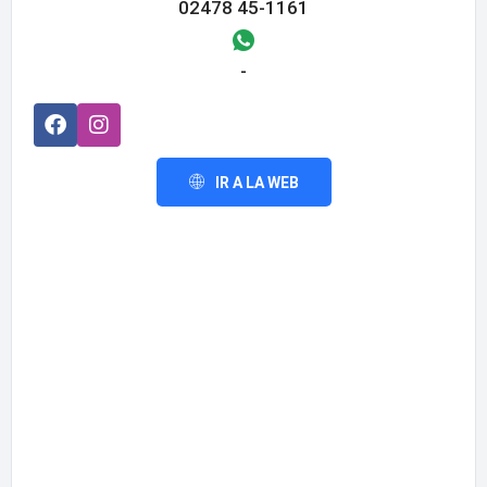
02478 45-1161
-
IR A LA WEB