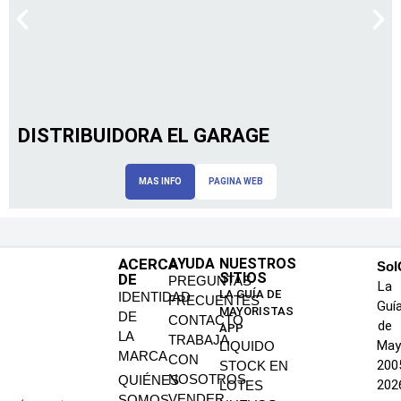
DISTRIBUIDORA EL GARAGE
MAS INFO
PAGINA WEB
ACERCA
AYUDA
NUESTROS
SoI
SITIOS
DE
PREGUNTAS
La
LA GUÍA DE
IDENTIDAD
FRECUENTES
Guí
MAYORISTAS
DE
CONTACTO
de
APP
LA
TRABAJA
May
LIQUIDO
MARCA
CON
200
STOCK EN
NOSOTROS
QUIÉNES
202
LOTES
VENDER
SOMOS