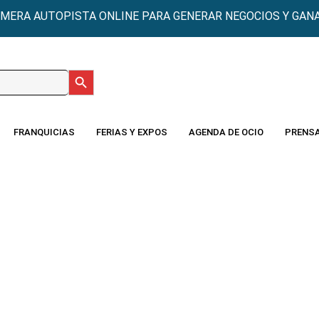
IMERA AUTOPISTA ONLINE PARA GENERAR NEGOCIOS Y GANA
Botón de búsqueda
:
FRANQUICIAS
FERIAS Y EXPOS
AGENDA DE OCIO
PRENS