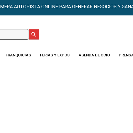
IMERA AUTOPISTA ONLINE PARA GENERAR NEGOCIOS Y GANA
Botón de búsqueda
:
FRANQUICIAS
FERIAS Y EXPOS
AGENDA DE OCIO
PRENS