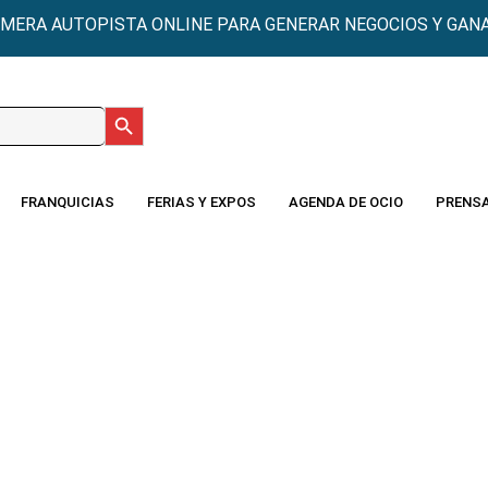
IMERA AUTOPISTA ONLINE PARA GENERAR NEGOCIOS Y GANA
Botón de búsqueda
:
FRANQUICIAS
FERIAS Y EXPOS
AGENDA DE OCIO
PRENS