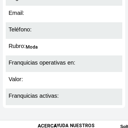
Email:
Teléfono:
Rubro:
Moda
Franquicias operativas en:
Valor:
Franquicias activas:
ACERCA
AYUDA
NUESTROS
SoI