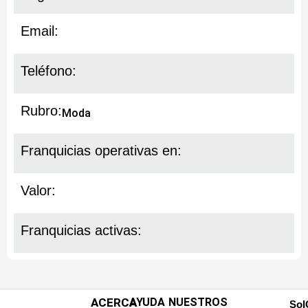
Email:
Teléfono:
Rubro:
Moda
Franquicias operativas en:
Valor:
Franquicias activas:
ACERCA
AYUDA
NUESTROS
SoI