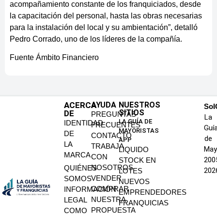
acompañamiento constante de los franquiciados, desde
la capacitación del personal, hasta las obras necesarias
para la instalación del local y su ambientación”, detalló
Pedro Corrado, uno de los líderes de la compañía.
Fuente Ámbito Financiero
ACERCA
AYUDA
NUESTROS
SoI
SITIOS
DE
PREGUNTAS
La
LA GUÍA DE
IDENTIDAD
FRECUENTES
Guí
MAYORISTAS
DE
CONTACTO
de
APP
LA
TRABAJA
May
LIQUIDO
MARCA
CON
200
STOCK EN
NOSOTROS
QUIÉNES
202
LOTES
VENDER
SOMOS
NUEVOS
COMPRAR
INFORMACIÓN
EMPRENDEDORES
NUESTRA
LEGAL
FRANQUICIAS
PROPUESTA
COMO